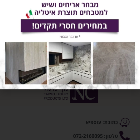
השאירו פרטים ונחזור אליכם בהקדם!
שלח
כתובת: עוספיא
טלפון: 072-2160095