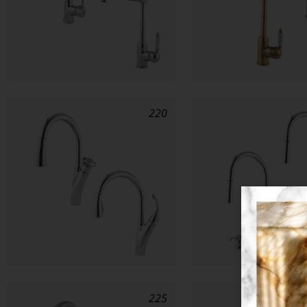
220
225