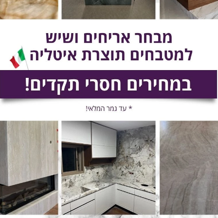
231
232