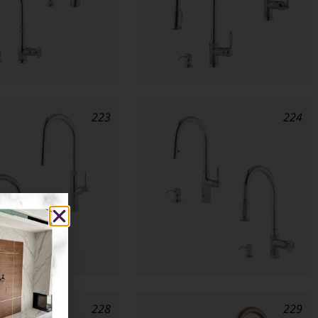
223
224
228
229