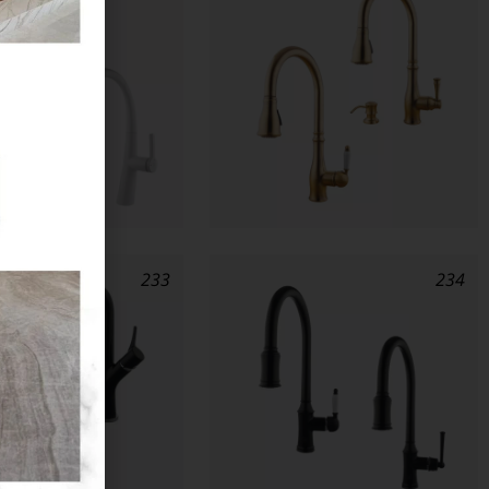
233
234