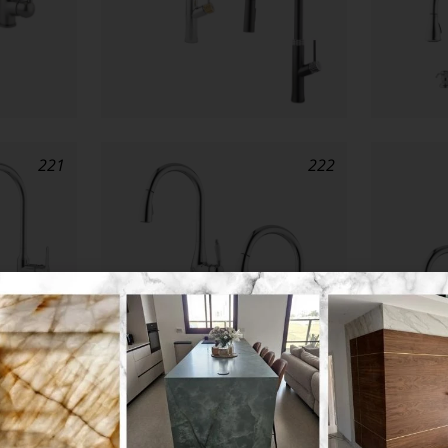
221
222
226
227