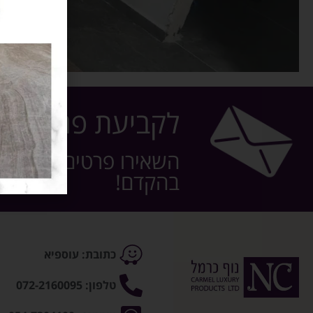
לקביעת פגישה
השאירו פרטים ונחזור 
בהקדם!
כתובת: עוספיא
טלפון: 072-2160095