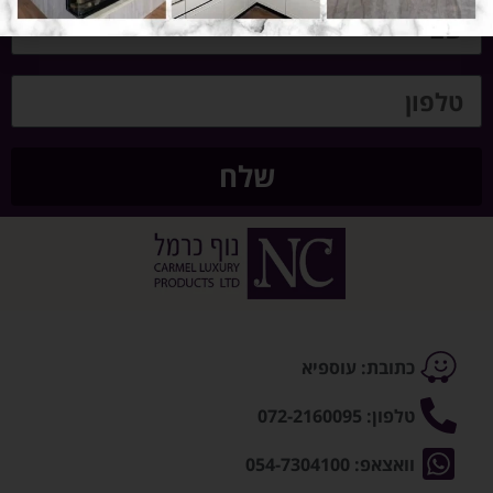
שלח
כתובת: עוספיא
טלפון: 072-2160095
וואצאפ: 054-7304100