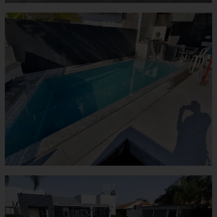
508
507