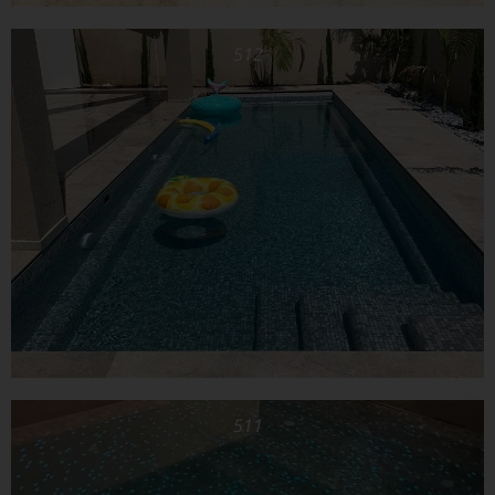
512
511