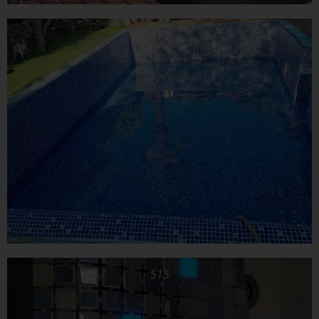
516
515