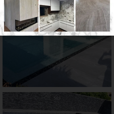
504
503