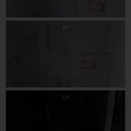
325
326