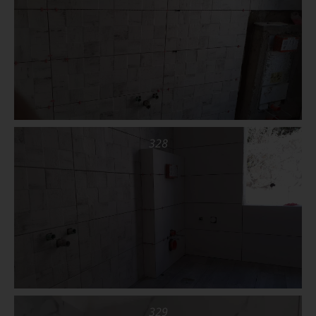
328
329