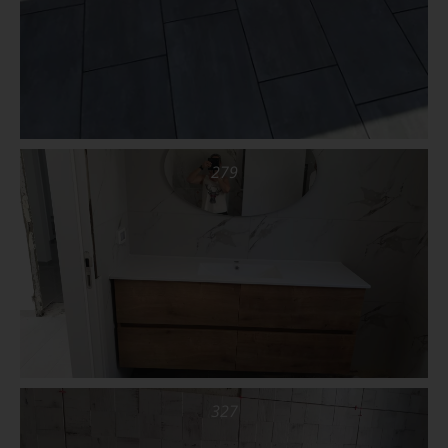
279
327