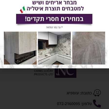
השאירו פרטים ונחזור אליכם בהקדם!
שלח
כתובת: עוספיא
טלפון: 072-2160095