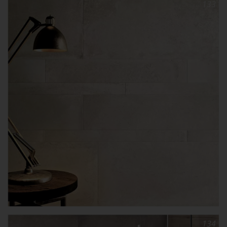
133
134