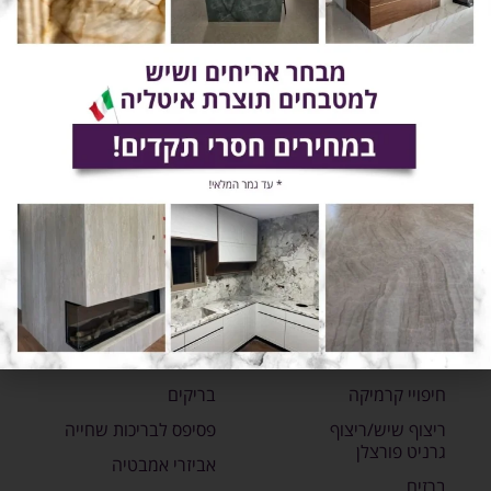
כתובת: עוספיא
טלפון: 072-2160095
וואצאפ: 054-7304100
דוא"ל: doron.yosp@gmail.com
שעות פעילות: ימים א-ה - 8:00-19:00
ימי שישי - 8:00-14:00
כרמל קרמיקה בגוגל לעסק שלי >
חיפויי קרמיקה
בריקים
ריצוף שיש/ריצוף
פסיפס לבריכות שחייה
גרניט פורצלן
אביזרי אמבטיה
ברזים