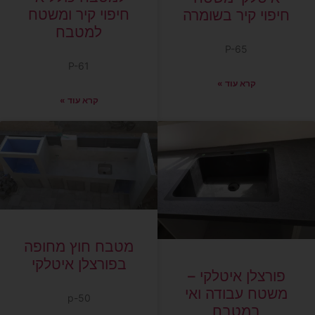
חיפוי קיר ומשטח
חיפוי קיר בשומרה
למטבח
P-65
P-61
קרא עוד »
קרא עוד »
מטבח חוץ מחופה
בפורצלן איטלקי
פורצלן איטלקי –
משטח עבודה ואי
p-50
במטבח