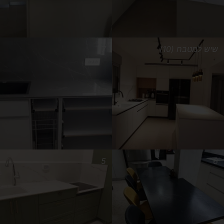
שיש למטבח (10)
7
5
6