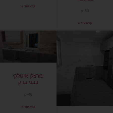
קרא עוד »
p-53
קרא עוד »
פורצלן איטלקי
בבני ברק
p-46
קרא עוד »