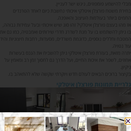
מבלי להישמע פומפוזים, ניגש ישר לעניין.
בחירת משטח פורצלן איטלקי איכותי נחשבת כיום לאחד הטרנדים
החמים ביותר בעולמות העיצוב והאופנה.
אז מהו בעצם פורצלן איטלקי? זהו סוג שיש איכותי ובעל עמידות גבוהה,
בו ניתן להשתמש בו על מנת לשדרג חדרי שירותים ואמבטיה, כמו גם את
המטבח וחללים נוספים, כדוגמת משרדים, מסעדות, רחבות חיצוניות והיד
עוד נטויה.
יתרה מזאת, בעזרת פורצלן איטלקי ניתן להשביח את הנכס בעשרות
אחוזים, לשפר את איכות החיים, ועל הדרך גם לחסוך זמן רב ומאמץ על
ניקיון.
בקיצור ברוכים הבאים לעולם חדש ויוקרתי שקשה שלא להתאהב בו.
גלריית תמונות פורצלן איטלקי
49
550