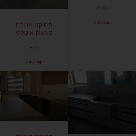
P-83
קרא עוד »
פרויקט מטבח
פורצלן איטלקי
P-71
קרא עוד »