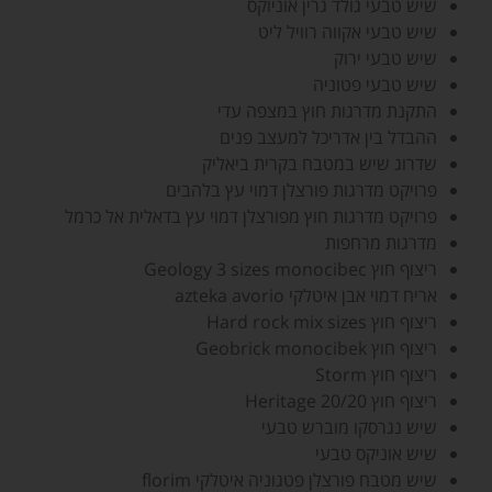
שיש טבעי גולד גרין אוניוקס
שיש טבעי אקווה רוויל ליט
שיש טבעי ירוק
שיש טבעי פטוניה
התקנת מדרגות חוץ במצפה עדי
ההבדל בין אדריכל למעצב פנים
שדרוג שיש במטבח בקרית ביאליק
פרויקט מדרגות פורצלן דמוי עץ בלהבים
פרויקט מדרגות חוץ מפורצלן דמוי עץ בדאלית אל כרמל
מדרגות מרחפות
ריצוף חוץ Geology 3 sizes monocibec
אריח דמוי אבן איטלקי azteka avorio
ריצוף חוץ Hard rock mix sizes
ריצוף חוץ Geobrick monocibek
ריצוף חוץ Storm
ריצוף חוץ Heritage 20/20
שיש נגרסקו מוברש טבעי
שיש אוניקס טבעי
שיש מטבח פורצלן פטגוניה איטלקי florim